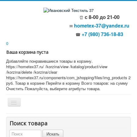
с 8-00 до 21-00
⏰
hometex-37@yandex.ru
✉
+7 (980) 736-18-83
☎
0
Ваша корзина пуста
Добавляйте понравившиеся товары в корзину.
https://hometex37.ru/
/korzina/view
/katalog/product/view
/korzina/delete
/korzina/clear
https://hometex37.ru/components/com_jshopping/files/img_products
2
руб.
Товар в корзине
Перейти в корзину
Всего товаров:
на сумму
Очистить
Пожалуйста, выберите атрибуты товара.
Главная
Поиск товара
О компании
Политика безопасности
Пользовательское соглашение