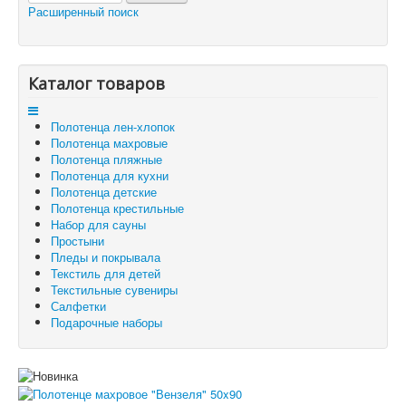
Расширенный поиск
Каталог товаров
Доставка и оплата
Отзывы и предложения
Контакты
Корзина
Каталог товаров
Отложенные товары
Полотенца лен-хлопок
Вы здесь:
Главная
Полотенца махровые
Полотенца махровые
Полотенце махровое "Вензеля" 50x90
Полотенца пляжные
Полотенца для кухни
Полотенца детские
Полотенца крестильные
Набор для сауны
Простыни
Пледы и покрывала
Текстиль для детей
Текстильные сувениры
Салфетки
Подарочные наборы