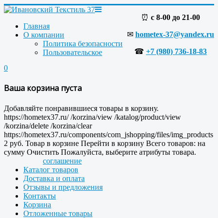
⏰
с 8-00 до 21-00
Главная
✉
hometex-37@yandex.ru
О компании
Политика безопасности
☎
+7 (980) 736-18-83
Пользовательское
0
Ваша корзина пуста
Добавляйте понравившиеся товары в корзину.
https://hometex37.ru/
/korzina/view
/katalog/product/view
/korzina/delete
/korzina/clear
https://hometex37.ru/components/com_jshopping/files/img_products
2
руб.
Товар в корзине
Перейти в корзину
Всего товаров:
на
сумму
Очистить
Пожалуйста, выберите атрибуты товара.
соглашение
Каталог товаров
Доставка и оплата
Отзывы и предложения
Контакты
Корзина
Отложенные товары