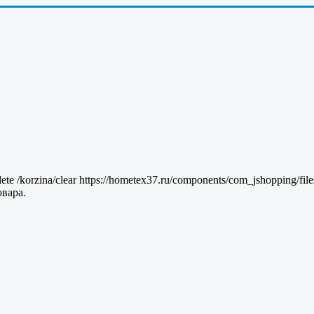
lete
/korzina/clear
https://hometex37.ru/components/com_jshopping/fil
вара.