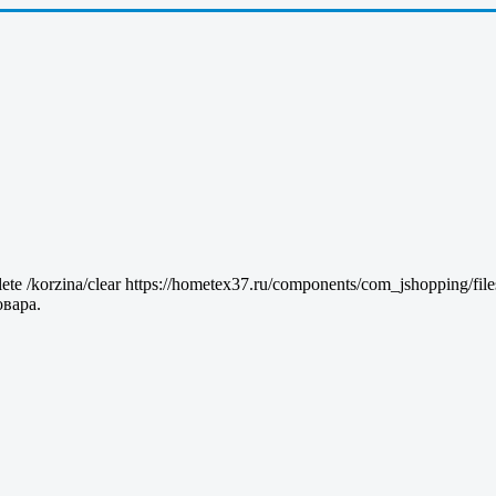
lete
/korzina/clear
https://hometex37.ru/components/com_jshopping/fil
вара.