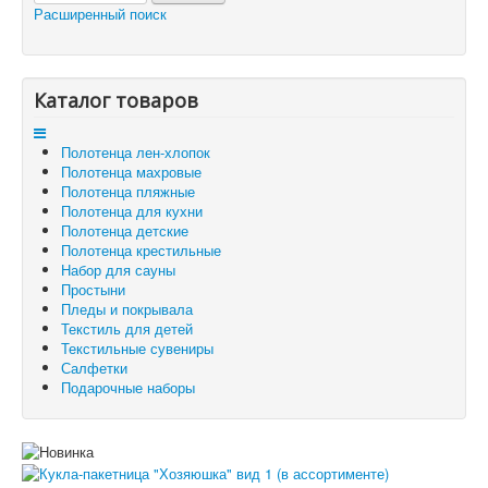
Расширенный поиск
Каталог товаров
Доставка и оплата
Отзывы и предложения
Контакты
Корзина
Каталог товаров
Отложенные товары
Полотенца лен-хлопок
Вы здесь:
Главная
Текстильные сувениры
Полотенца махровые
Кукла-пакетница "Хозяюшка" вид 1 (в ассортименте)
Полотенца пляжные
Полотенца для кухни
Полотенца детские
Полотенца крестильные
Набор для сауны
Простыни
Пледы и покрывала
Текстиль для детей
Текстильные сувениры
Салфетки
Подарочные наборы