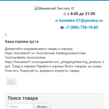
с 8-00 до 21-00
⏰
hometex-37@yandex.ru
✉
+7 (980) 736-18-83
☎
0
Ваша корзина пуста
Добавляйте понравившиеся товары в корзину.
https://hometex37.ru/
/korzina/view
/katalog/product/view
/korzina/delete
/korzina/clear
https://hometex37.ru/components/com_jshopping/files/img_products
2
руб.
Товар в корзине
Перейти в корзину
Всего товаров:
на сумму
Очистить
Пожалуйста, выберите атрибуты товара.
Главная
Поиск товара
О компании
Политика безопасности
Пользовательское соглашение