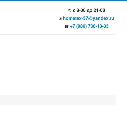
с 8-00 до 21-00
⏰
hometex-37@yandex.ru
✉
+7 (980) 736-18-83
☎