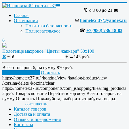
⏰
с 8-00 до 21-00
Главная
✉
hometex-37@yandex.ru
О компании
Политика безопасности
☎
+7 (980) 736-18-83
Пользовательское
6
Полотенце махровое "Цветы жаккард" 50x100
✖
−
+
→
145 руб.
Всего товаров:
6
, на сумму
870 руб.
Перейти в корзину
Очистить
https://hometex37.ru/
/korzina/view
/katalog/product/view
/korzina/delete
/korzina/clear
https://hometex37.ru/components/com_jshopping/files/img_products
2
руб.
Товар в корзине
Перейти в корзину
Всего товаров:
на
сумму
Очистить
Пожалуйста, выберите атрибуты товара.
соглашение
Каталог товаров
Доставка и оплата
Отзывы и предложения
Контакты