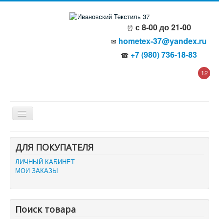
с 8-00 до 21-00
⏰
hometex-37@yandex.ru
✉
+7 (980) 736-18-83
☎
12
Главная
ДЛЯ ПОКУПАТЕЛЯ
О компании
Политика безопасности
ЛИЧНЫЙ КАБИНЕТ
Пользовательское соглашение
МОИ ЗАКАЗЫ
Каталог товаров
Доставка и оплата
Отзывы и предложения
Контакты
Поиск товара
Корзина