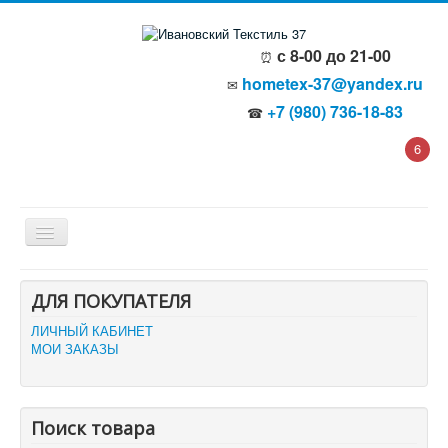
с 8-00 до 21-00
⏰
hometex-37@yandex.ru
✉
+7 (980) 736-18-83
☎
6
Главная
ДЛЯ ПОКУПАТЕЛЯ
О компании
Политика безопасности
ЛИЧНЫЙ КАБИНЕТ
Пользовательское соглашение
МОИ ЗАКАЗЫ
Каталог товаров
Доставка и оплата
Отзывы и предложения
Контакты
Поиск товара
Корзина