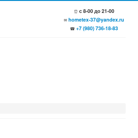
с 8-00 до 21-00
⏰
hometex-37@yandex.ru
✉
+7 (980) 736-18-83
☎