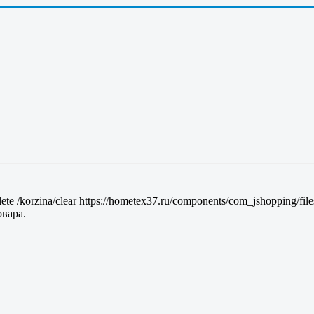
lete
/korzina/clear
https://hometex37.ru/components/com_jshopping/fil
вара.