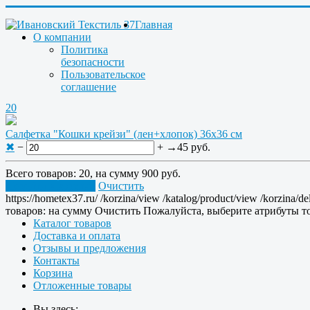
Главная
О компании
Политика
безопасности
Пользовательское
соглашение
20
Салфетка "Кошки крейзи" (лен+хлопок) 36x36 см
✖
−
+
→
45 руб.
Всего товаров:
20
, на сумму
900 руб.
Перейти в корзину
Очистить
https://hometex37.ru/
/korzina/view
/katalog/product/view
/korzina/de
товаров:
на сумму
Очистить
Пожалуйста, выберите атрибуты то
Каталог товаров
Доставка и оплата
Отзывы и предложения
Контакты
Корзина
Отложенные товары
Вы здесь: