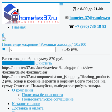
⏰
с 8-00 до 21-00
✉
hometex-37@yandex.ru
☎
+7 (980) 736-18-83
Главная
6
Полотенце махровое "Ромашки жаккард" 50x100
✖
−
+
→
145 руб.
Всего товаров:
6
, на сумму
870 руб.
Перейти в корзину
Очистить
https://hometex37.ru/
/korzina/view
/katalog/product/view
/korzina/delete
/korzina/clear
https://hometex37.ru/components/com_jshopping/files/img_products
2
руб.
Товар в корзине
Перейти в корзину
Всего товаров:
на
сумму
Очистить
Пожалуйста, выберите атрибуты товара.
О компании
Политика безопасности
Пользовательское соглашение
Каталог товаров
Доставка и оплата