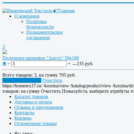
Главная
О компании
Политика
безопасности
Пользовательское
соглашение
3
Полотенце махровое "Ангел" 50x100
✖
−
+
→
235 руб.
Всего товаров:
3
, на сумму
705 руб.
Перейти в корзину
Очистить
https://hometex37.ru/
/korzina/view
/katalog/product/view
/korzina/de
товаров:
на сумму
Очистить
Пожалуйста, выберите атрибуты то
Каталог товаров
Доставка и оплата
Отзывы и предложения
Контакты
Корзина
Отложенные товары
Вы здесь: