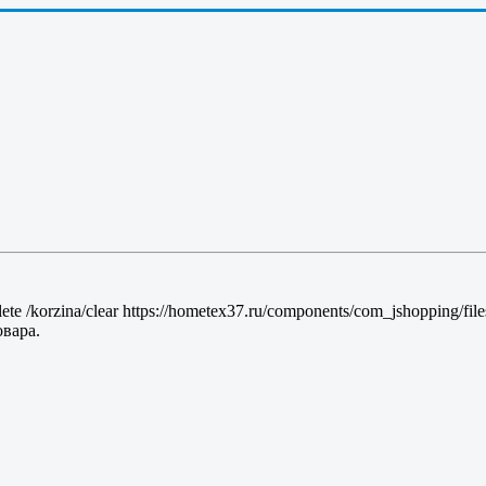
lete
/korzina/clear
https://hometex37.ru/components/com_jshopping/fil
вара.