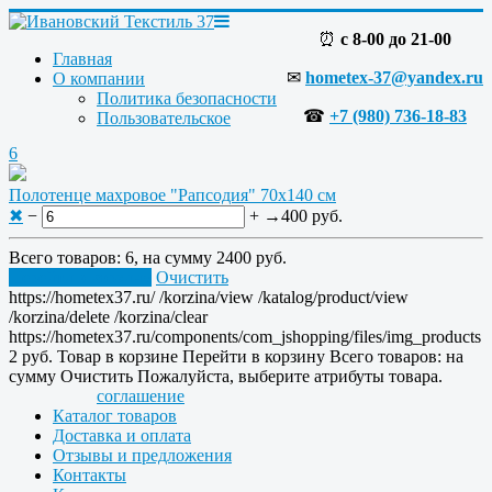
⏰
с 8-00 до 21-00
Главная
✉
hometex-37@yandex.ru
О компании
Политика безопасности
☎
+7 (980) 736-18-83
Пользовательское
6
Полотенце махровое "Рапсодия" 70x140 см
✖
−
+
→
400 руб.
Всего товаров:
6
, на сумму
2400 руб.
Перейти в корзину
Очистить
https://hometex37.ru/
/korzina/view
/katalog/product/view
/korzina/delete
/korzina/clear
https://hometex37.ru/components/com_jshopping/files/img_products
2
руб.
Товар в корзине
Перейти в корзину
Всего товаров:
на
сумму
Очистить
Пожалуйста, выберите атрибуты товара.
соглашение
Каталог товаров
Доставка и оплата
Отзывы и предложения
Контакты