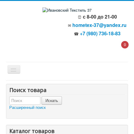
с 8-00 до 21-00
⏰
hometex-37@yandex.ru
✉
+7 (980) 736-18-83
☎
0
Главная
Поиск товара
О компании
Политика безопасности
Пользовательское соглашение
Расширенный поиск
Каталог товаров
Доставка и оплата
Отзывы и предложения
Контакты
Корзина
Каталог товаров