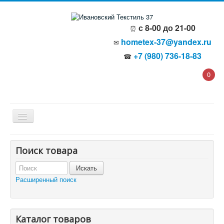
с 8-00 до 21-00
⏰
hometex-37@yandex.ru
✉
+7 (980) 736-18-83
☎
0
Главная
Поиск товара
О компании
Политика безопасности
Пользовательское соглашение
Расширенный поиск
Каталог товаров
Доставка и оплата
Отзывы и предложения
Контакты
Корзина
Каталог товаров